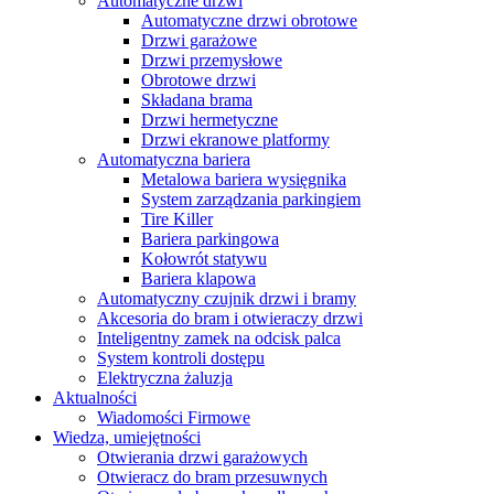
Automatyczne drzwi
Automatyczne drzwi obrotowe
Drzwi garażowe
Drzwi przemysłowe
Obrotowe drzwi
Składana brama
Drzwi hermetyczne
Drzwi ekranowe platformy
Automatyczna bariera
Metalowa bariera wysięgnika
System zarządzania parkingiem
Tire Killer
Bariera parkingowa
Kołowrót statywu
Bariera klapowa
Automatyczny czujnik drzwi i bramy
Akcesoria do bram i otwieraczy drzwi
Inteligentny zamek na odcisk palca
System kontroli dostępu
Elektryczna żaluzja
Aktualności
Wiadomości Firmowe
Wiedza, umiejętności
Otwierania drzwi garażowych
Otwieracz do bram przesuwnych