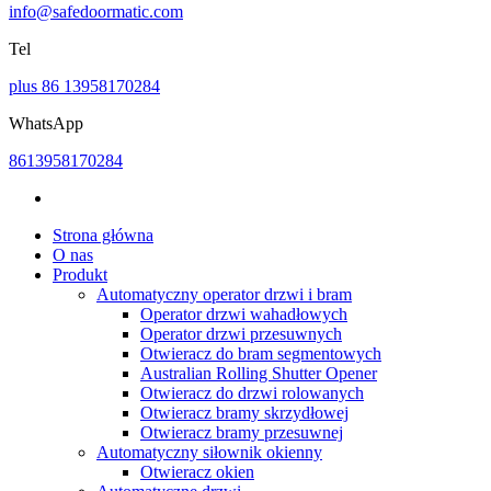
info@safedoormatic.com
Tel
plus 86 13958170284
WhatsApp
8613958170284
Strona główna
O nas
Produkt
Automatyczny operator drzwi i bram
Operator drzwi wahadłowych
Operator drzwi przesuwnych
Otwieracz do bram segmentowych
Australian Rolling Shutter Opener
Otwieracz do drzwi rolowanych
Otwieracz bramy skrzydłowej
Otwieracz bramy przesuwnej
Automatyczny siłownik okienny
Otwieracz okien