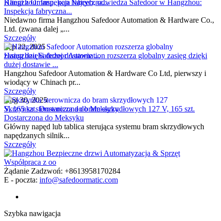
Klient z Omanu, pan Najeeb, odwiedza Safedoor w Hangzhou:
Inspekcja fabryczna...
Niedawno firma Hangzhou Safedoor Automation & Hardware Co.,
Ltd. (zwana dalej „...
Szczegóły
Sep 22, 2025
Hangzhou Safedoor Automation rozszerza globalny zasięg dzięki
dużej dostawie ...
Hangzhou Safedoor Automation & Hardware Co Ltd, pierwszy i
wiodący w Chinach pr...
Szczegóły
Aug 30, 2025
Skrzynka sterownicza do bram skrzydłowych 127 V, 165 szt.
Dostarczona do Meksyku
Główny napęd lub tablica sterująca systemu bram skrzydłowych
napędzanych silnik...
Szczegóły
Żądanie Zadzwoń: +8613958170284
E - poczta:
info@safedoormatic.com
Szybka nawigacja