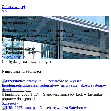
Zobacz więcej
>>
Korzystna aktywność
Sprzęt produkcyjny
Hydrauliczna maszyna do cięcia, narzędzia do lutowania PCB,
pomieszczenie do testowania wypalania PCB.
Linia do montażu produktów, spawarka robotyczna
Więcej projektu
Co się dzieje na naszym blogu?
Najnowsze wiadomości
Jan 19, 2026
Przełomowa przesyłka: 55 zestawów najwyższej jakości systemów
drzwi automatyc...
[Hangzhou, 2026-1-17] – Stanowiąc znaczący krok w kierunku
poprawy dostępności ...
Szczegóły
Oct 23, 2025