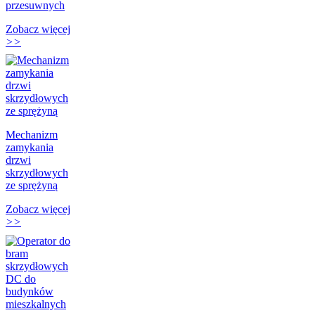
przesuwnych
Zobacz więcej
>>
Mechanizm
zamykania
drzwi
skrzydłowych
ze sprężyną
Zobacz więcej
>>