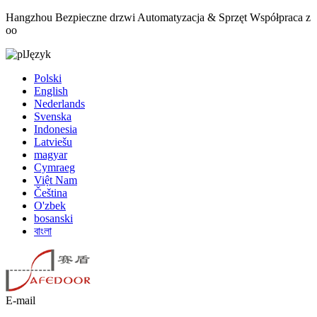
Hangzhou Bezpieczne drzwi Automatyzacja & Sprzęt Współpraca z
oo
Język
Polski
English
Nederlands
Svenska
Indonesia
Latviešu
magyar
Cymraeg
Việt Nam
Čeština
O'zbek
bosanski
বাংলা
E-mail