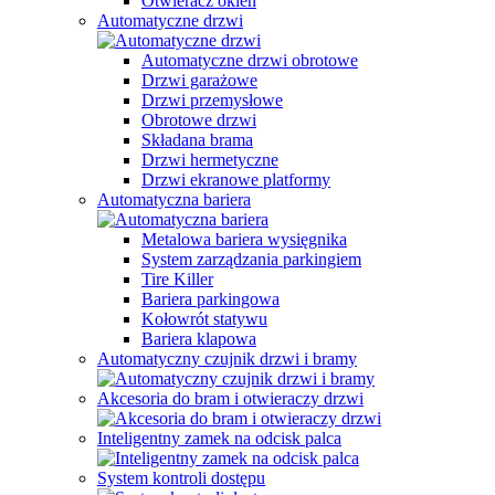
Otwieracz okien
Automatyczne drzwi
Automatyczne drzwi obrotowe
Drzwi garażowe
Drzwi przemysłowe
Obrotowe drzwi
Składana brama
Drzwi hermetyczne
Drzwi ekranowe platformy
Automatyczna bariera
Metalowa bariera wysięgnika
System zarządzania parkingiem
Tire Killer
Bariera parkingowa
Kołowrót statywu
Bariera klapowa
Automatyczny czujnik drzwi i bramy
Akcesoria do bram i otwieraczy drzwi
Inteligentny zamek na odcisk palca
System kontroli dostępu