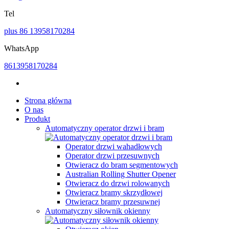
Tel
plus 86 13958170284
WhatsApp
8613958170284
Strona główna
O nas
Produkt
Automatyczny operator drzwi i bram
Operator drzwi wahadłowych
Operator drzwi przesuwnych
Otwieracz do bram segmentowych
Australian Rolling Shutter Opener
Otwieracz do drzwi rolowanych
Otwieracz bramy skrzydłowej
Otwieracz bramy przesuwnej
Automatyczny siłownik okienny