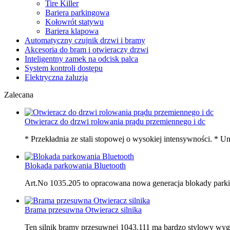
Tire Killer
Bariera parkingowa
Kołowrót statywu
Bariera klapowa
Automatyczny czujnik drzwi i bramy
Akcesoria do bram i otwieraczy drzwi
Inteligentny zamek na odcisk palca
System kontroli dostępu
Elektryczna żaluzja
Zalecana
Otwieracz do drzwi rolowania prądu przemiennego i dc
* Przekładnia ze stali stopowej o wysokiej intensywności. * U
Blokada parkowania Bluetooth
Art.No 1035.205 to opracowana nowa generacja blokady park
Brama przesuwna Otwieracz silnika
Ten silnik bramy przesuwnej 1043.111 ma bardzo stylowy wyglą