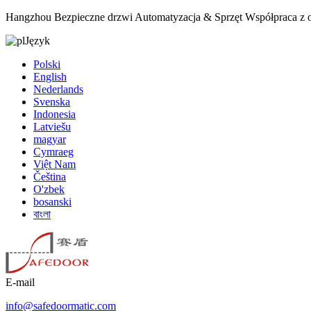
Hangzhou Bezpieczne drzwi Automatyzacja & Sprzęt Współpraca z 
Język
Polski
English
Nederlands
Svenska
Indonesia
Latviešu
magyar
Cymraeg
Việt Nam
Čeština
O'zbek
bosanski
বাংলা
E-mail
info@safedoormatic.com