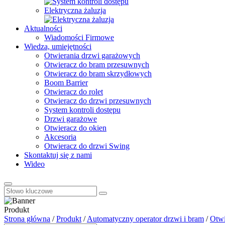
Elektryczna żaluzja
Aktualności
Wiadomości Firmowe
Wiedza, umiejętności
Otwierania drzwi garażowych
Otwieracz do bram przesuwnych
Otwieracz do bram skrzydłowych
Boom Barrier
Otwieracz do rolet
Otwieracz do drzwi przesuwnych
System kontroli dostępu
Drzwi garażowe
Otwieracz do okien
Akcesoria
Otwieracz do drzwi Swing
Skontaktuj się z nami
Wideo
Produkt
Strona główna
/
Produkt
/
Automatyczny operator drzwi i bram
/
Otwi