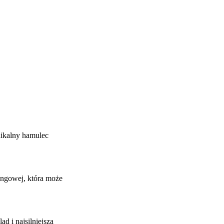
nikalny hamulec
ingowej, która może
d i najsilniejszą