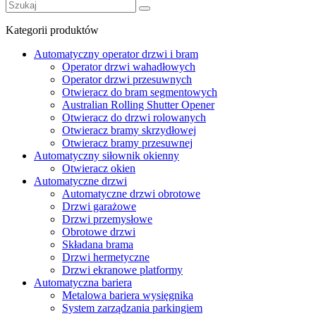
Kategorii produktów
Automatyczny operator drzwi i bram
Operator drzwi wahadłowych
Operator drzwi przesuwnych
Otwieracz do bram segmentowych
Australian Rolling Shutter Opener
Otwieracz do drzwi rolowanych
Otwieracz bramy skrzydłowej
Otwieracz bramy przesuwnej
Automatyczny siłownik okienny
Otwieracz okien
Automatyczne drzwi
Automatyczne drzwi obrotowe
Drzwi garażowe
Drzwi przemysłowe
Obrotowe drzwi
Składana brama
Drzwi hermetyczne
Drzwi ekranowe platformy
Automatyczna bariera
Metalowa bariera wysięgnika
System zarządzania parkingiem